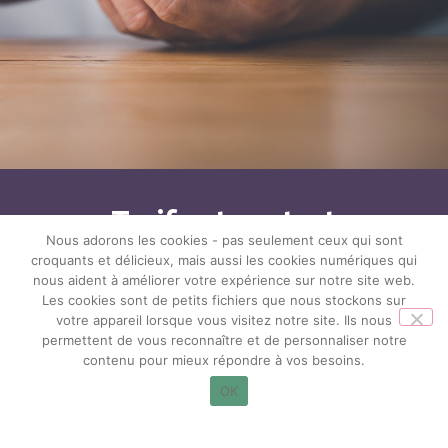
Tarifs et contact
Nous adorons les cookies - pas seulement ceux qui sont
croquants et délicieux, mais aussi les cookies numériques qui
Contactez Franck Fice
nous aident à améliorer votre expérience sur notre site web.
Hypnothérapeute certifié à Blois
Les cookies sont de petits fichiers que nous stockons sur
votre appareil lorsque vous visitez notre site. Ils nous
Séance individuelle (1h35)
permettent de vous reconnaître et de personnaliser notre
70€
contenu pour mieux répondre à vos besoins.
Une séance d’hypnose personnalisée, adaptée à vos
besoins et vos objectifs.
OK
Pack de 2 séances
Arrêt Tabac + Renforcement