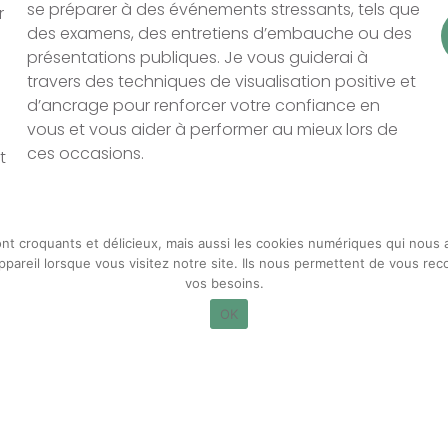
se préparer à des événements stressants, tels que
r
des examens, des entretiens d’embauche ou des
présentations publiques. Je vous guiderai à
travers des techniques de visualisation positive et
d’ancrage pour renforcer votre confiance en
vous et vous aider à performer au mieux lors de
ces occasions.
t
t croquants et délicieux, mais aussi les cookies numériques qui nous a
ppareil lorsque vous visitez notre site. Ils nous permettent de vous r
ypnothérapie à Blois.
vos besoins.
OK
ypnothérapie peut transformer votre quotidien.
Cliquez sur 