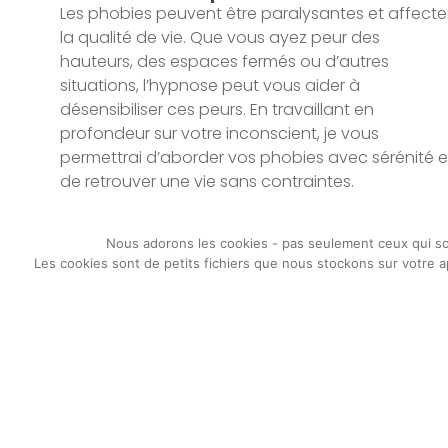
Les phobies peuvent être paralysantes et affecte
la qualité de vie. Que vous ayez peur des
hauteurs, des espaces fermés ou d’autres
situations, l’hypnose peut vous aider à
désensibiliser ces peurs. En travaillant en
profondeur sur votre inconscient, je vous
permettrai d’aborder vos phobies avec sérénité e
de retrouver une vie sans contraintes.
Nous adorons les cookies - pas seulement ceux qui son
Les cookies sont de petits fichiers que nous stockons sur votre a
Franck Fice Psychopraticien en h
RESALIB, rendez-vous en ligne
Prenez rendez-vous dès aujourd’hui et découvrez comment l’h
Coordonnées
06 41 26 20 29